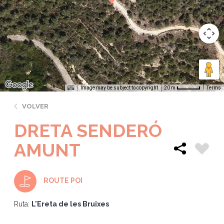
Image may be subject to copyright
Terms
20 m
VOLVER
DRETA SENDERÓ
AMUNT
ROUTE POI
Ruta:
L'Ereta de les Bruixes