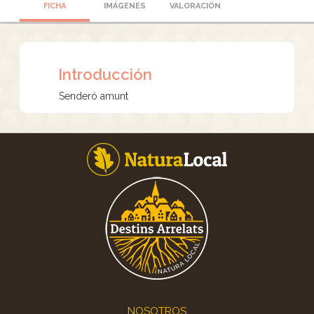
FICHA
IMÁGENES
VALORACIÓN
Introducción
Senderó amunt
Footer
NOSOTROS