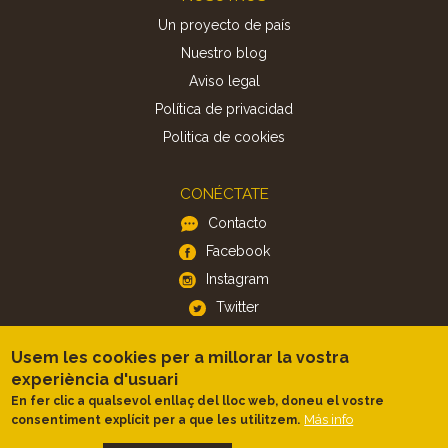
Un proyecto de país
Nuestro blog
Aviso legal
Política de privacidad
Politica de cookies
CONÉCTATE
Contacto
Facebook
Instagram
Twitter
Usem les cookies per a millorar la vostra
APP
experiència d'usuari
iOS
En fer clic a qualsevol enllaç del lloc web, doneu el vostre
Más info
consentiment explícit per a que les utilitzem.
Android