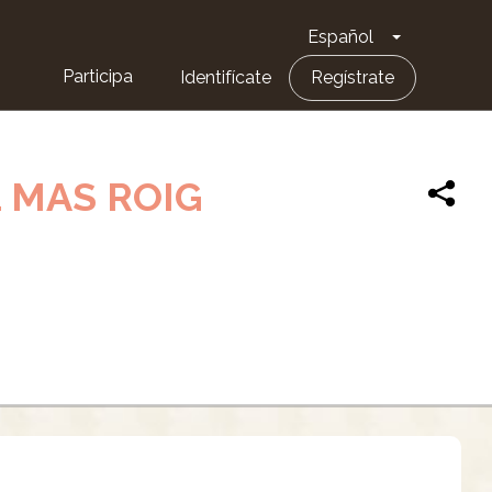
Español
Toggle Dro
Participa
Identifícate
Regístrate
 MAS ROIG