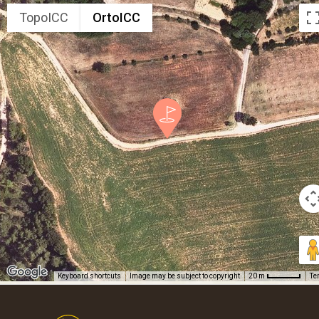
TopoICC
OrtoICC
Keyboard shortcuts
Image may be subject to copyright
Te
20 m
Footer