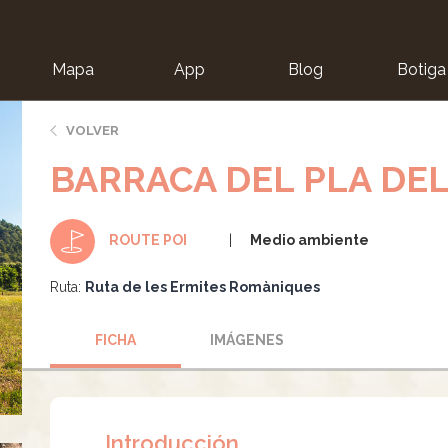
Mapa
App
Blog
Botiga
ion
VOLVER
BARRACA DEL PLA DEL
Medio ambiente
ROUTE POI
Ruta:
Ruta de les Ermites Romàniques
FICHA
IMÁGENES
Introducción