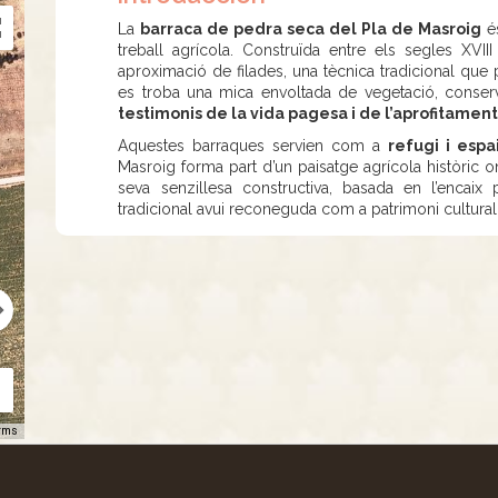
La
barraca de pedra seca del Pla de Masroig
és
treball agrícola. Construïda entre els segles XVII
aproximació de filades, una tècnica tradicional que
es troba una mica envoltada de vegetació, conserv
testimonis de la vida pagesa i de l’aprofitament 
Aquestes barraques servien com a
refugi i espa
Masroig forma part d’un paisatge agrícola històric
seva senzillesa constructiva, basada en l’encaix 
tradicional avui reconeguda com a patrimoni cultural, 
rms