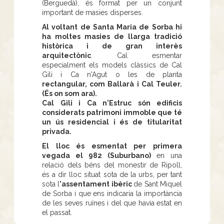
(Berguedà), és format per un conjunt
important de masies disperses.
Al voltant de Santa Maria de Sorba hi
ha moltes masies de llarga tradició
històrica i de gran interès
arquitectònic
. Cal esmentar
especialment els models clàssics de Cal
Gili i Ca n'Agut o les de planta
rectangular, com Ballarà i Cal Teuler.
(És on som ara).
Cal Gili i Ca n'Estruc són edificis
considerats patrimoni immoble que té
un ús residencial i és de titularitat
privada.
El lloc és esmentat per primera
vegada el 982 (Suburbano)
en una
relació dels béns del monestir de Ripoll,
és a dir lloc situat sota de la urbs, per tant
sota l
'assentament ibèric
de Sant Miquel
de Sorba i que ens indicaria la importància
de les seves ruïnes i del que havia estat en
el passat.