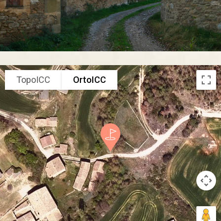
TopoICC
OrtoICC