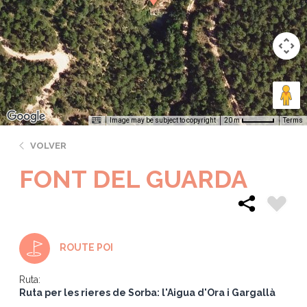
Image may be subject to copyright
Terms
20 m
VOLVER
FONT DEL GUARDA
ROUTE POI
Ruta:
Ruta per les rieres de Sorba: l'Aigua d'Ora i Gargallà