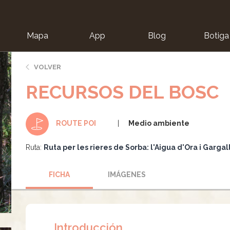
Mapa
App
Blog
Botiga
ion
VOLVER
RECURSOS DEL BOSC
Medio ambiente
ROUTE POI
Ruta:
Ruta per les rieres de Sorba: l'Aigua d'Ora i Gargal
FICHA
IMÁGENES
Introducción