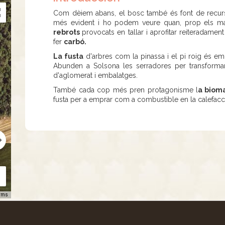
Com dèiem abans, el bosc també és font de recurso
més evident i ho podem veure quan, prop els ma
rebrots
provocats en tallar i aprofitar reiteradame
fer
carbó.
La fusta
d'arbres com la pinassa i el pi roig és emp
Abunden a Solsona les serradores per transformar
d'aglomerat i embalatges.
També cada cop més pren protagonisme l
a biom
fusta per a emprar com a combustible en la calefacc
rms