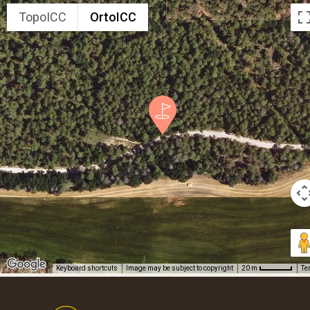
TopoICC
OrtoICC
Keyboard shortcuts
Image may be subject to copyright
Te
20 m
Footer