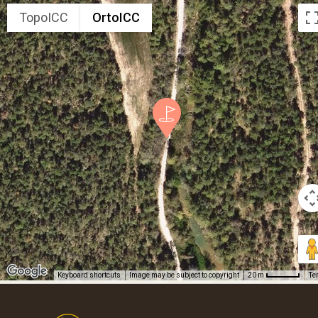
TopoICC
OrtoICC
Keyboard shortcuts
Image may be subject to copyright
Te
20 m
Footer