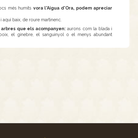
 llocs més humits
vora l'Aigua d'Ora, podem apreciar
 i aquí baix, de roure martinenc.
s arbres que els acompanyen:
aurons com la blada i
l boix, el ginebre, el sanguinyol o el menys abundant