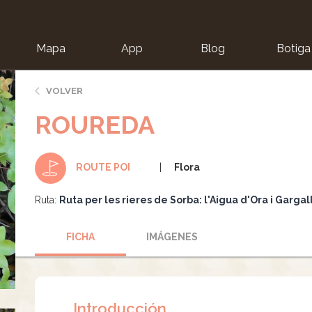
Mapa
App
Blog
Botiga
ion
VOLVER
ROUREDA
Flora
ROUTE POI
Ruta:
Ruta per les rieres de Sorba: l'Aigua d'Ora i Gargal
FICHA
IMÁGENES
Introducción