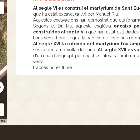
Al segle VI es construí el martyrium de Sant Eud
que ha estat excavat (1977) per Manuel Riu.
Aquestes excavacions han demostrat que els fonament
Segons el Dr. Riu, aquesta església
encaixa pe
construïdes al segle VI
i que han estat estudiade
tipus senzill que seguia la tradició de les grans rot
Al segle XVI la rotonda del martyrium fou amp
ser cobert amb volta de canó.
Al segle XVII es va
d'una nau flanquejat per capelles laterals i amb un pre
veïna.
L'accés no és lliure.
rms