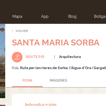
Mapa
App
Blog
Botiga
ion
VOLVER
SANTA MARIA SORBA
Arquitectura
ROUTE POI
Ruta:
Ruta per les rieres de Sorba: l'Aigua d'Ora i Gargal
FICHA
IMÁGENES
Introducción