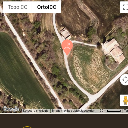
TopoICC
OrtoICC
Keyboard shortcuts
Image may be subject to copyright
Te
20 m
Footer