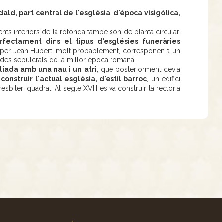
ald, part central de l'església, d'època visigòtica,
s interiors de la rotonda també són de planta circular.
rfectament dins el tipus d'esglésies funeràries
s per Jean Hubert; molt probablement, corresponen a un
ondes sepulcrals de la millor època romana.
liada amb una nau i un atri
, que posteriorment devia
 construir l'actual església, d'estil barroc
, un edifici
sbiteri quadrat. Al segle XVIII es va construir la rectoria