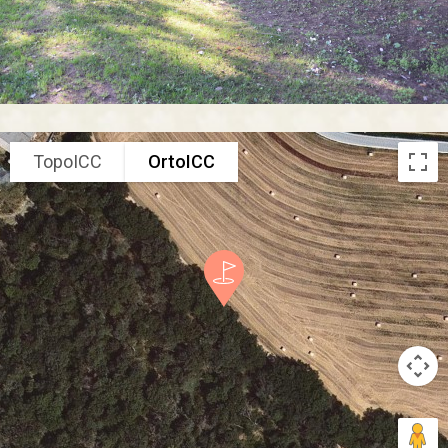
TopoICC
OrtoICC