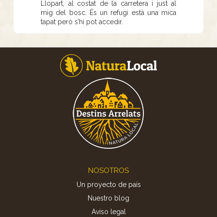
Llopart, al costat de la carretera i just al
mig del bosc. És un refugi està una mica
tapat però s’hi pot accedir.
Footer
NOSOTROS
Un proyecto de país
Nuestro blog
Aviso legal