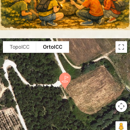
TopoICC
OrtoICC