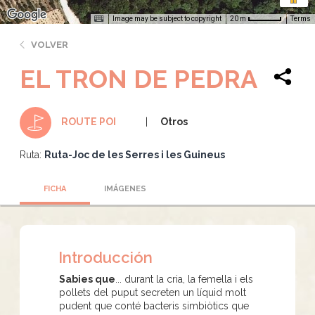
Image may be subject to copyright
Terms
20 m
VOLVER
EL TRON DE PEDRA
Otros
ROUTE POI
Ruta:
Ruta-Joc de les Serres i les Guineus
FICHA
IMÁGENES
Introducción
Sabies que
... durant la cria, la femella i els
pollets del puput secreten un líquid molt
pudent que conté bacteris simbiòtics que