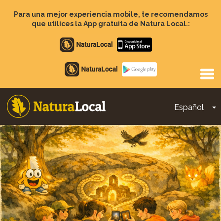
Pasar
al
Para una mejor experiencia mobile, te recomendamos
contenido
que utilices la App gratuita de Natura Local.:
principal
Apple
store
Google
Play
Español
T
Main
navigation