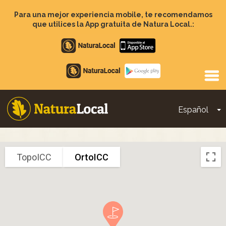
Pasar
al
Para una mejor experiencia mobile, te recomendamos
contenido
que utilices la App gratuita de Natura Local.:
principal
Apple
store
Google
Play
Español
T
Main
navigation
TopoICC
OrtoICC