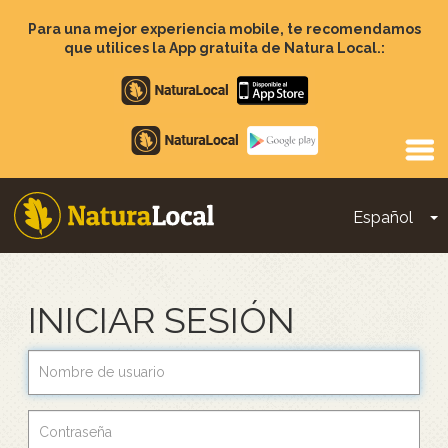
Pasar
al
Para una mejor experiencia mobile, te recomendamos
contenido
que utilices la App gratuita de Natura Local.:
principal
Apple
store
Google
Play
Español
T
Main
navigation
INICIAR SESIÓN