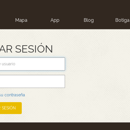
Mapa
App
Blog
Botiga
ion
IAR SESIÓN
 su contraseña
R SESIÓN