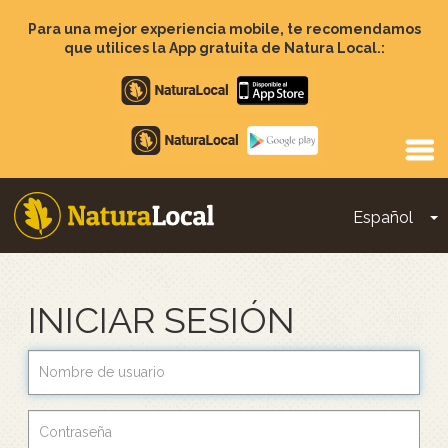
Pasar
al
Para una mejor experiencia mobile, te recomendamos
contenido
que utilices la App gratuita de Natura Local.:
principal
Apple
store
Google
Play
Español
T
Main
navigation
INICIAR SESIÓN