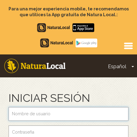
Pasar
al
Para una mejor experiencia mobile, te recomendamos
contenido
que utilices la App gratuita de Natura Local.:
principal
Apple
store
Google
Play
Español
T
Main
navigation
INICIAR SESIÓN