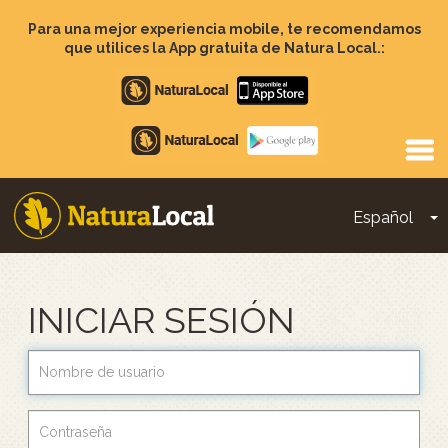
Pasar
al
Para una mejor experiencia mobile, te recomendamos
contenido
que utilices la App gratuita de Natura Local.:
principal
Apple
store
Google
Play
Español
T
Main
navigation
INICIAR SESIÓN