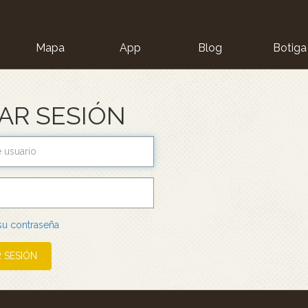
Mapa
App
Blog
Botiga
ion
IAR SESIÓN
 su contraseña
R SESIÓN