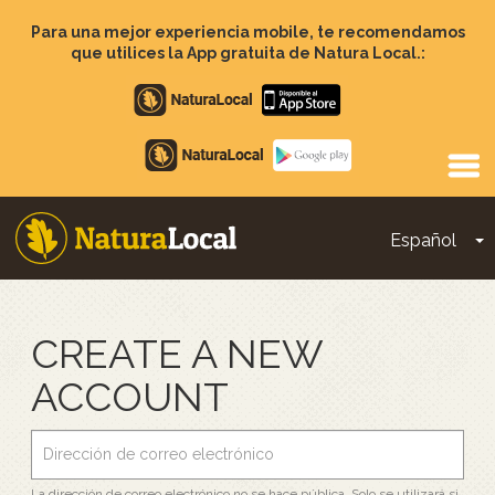
Pasar
al
Para una mejor experiencia mobile, te recomendamos
contenido
que utilices la App gratuita de Natura Local.:
principal
Apple
store
Google
Play
Español
T
Main
navigation
CREATE A NEW
ACCOUNT
La dirección de correo electrónico no se hace pública. Solo se utilizará si