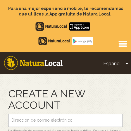
Pasar
al
Para una mejor experiencia mobile, te recomendamos
contenido
que utilices la App gratuita de Natura Local.:
principal
Apple
store
Google
Play
Español
T
Main
navigation
CREATE A NEW
ACCOUNT
La dirección de correo electrónico no se hace pública. Solo se utilizará si