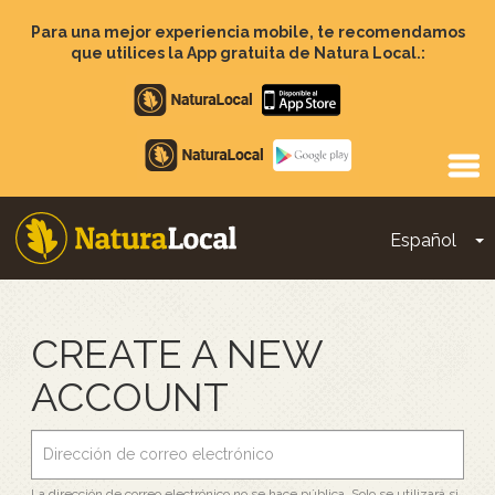
Pasar
al
Para una mejor experiencia mobile, te recomendamos
contenido
que utilices la App gratuita de Natura Local.:
principal
Apple
store
Google
Play
Español
T
Main
navigation
CREATE A NEW
ACCOUNT
La dirección de correo electrónico no se hace pública. Solo se utilizará si