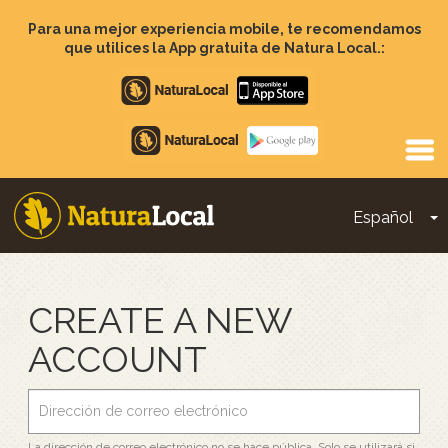
Pasar
al
Para una mejor experiencia mobile, te recomendamos
contenido
que utilices la App gratuita de Natura Local.:
principal
Apple
store
Google
Play
Español
T
Main
navigation
CREATE A NEW
ACCOUNT
La dirección de correo electrónico no se hace pública. Solo se utilizará si