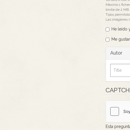
Máximo 1 ficher
límite de 2 MB.
Tipos permitid
Las imágenes 
He leído y
Me gustarí
Autor
CAPTC
Esta pregunt