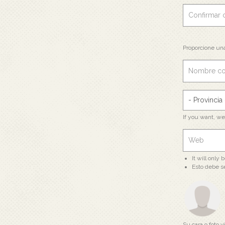
Proporcione un
If you want, w
It will only
Esto debe s
Su cara o foto vi