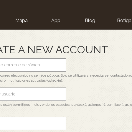
Mapa
App
Blog
Botiga
ion
ATE A NEW ACCOUNT
 correo electrónico no se hace pública. Solo se utilizará si necesita ser contactado a
cibir notificaciones activadas (opted-in).
s están permitidos, incluyendo los espacios, puntos (.), guiones (-), comillas ('), guio