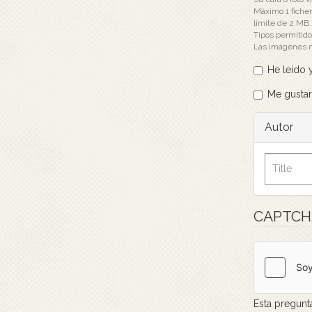
Máximo 1 ficher
límite de 2 MB.
Tipos permitid
Las imágenes 
He leído y
Me gustarí
Autor
CAPTC
Esta pregunt