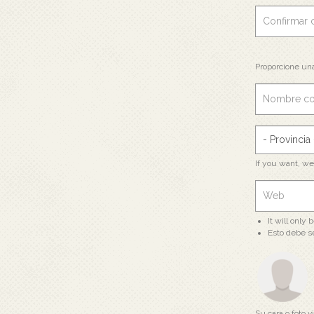
Proporcione un
If you want, w
It will only
Esto debe s
Su cara o foto vi