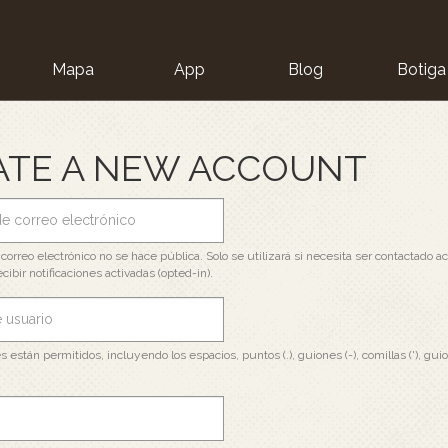
Mapa
App
Blog
Botiga
ion
ATE A NEW ACCOUNT
 correo electrónico no se hace pública. Solo se utilizará si necesita ser contactado a
cibir notificaciones activadas (opted-in).
s están permitidos, incluyendo los espacios, puntos (.), guiones (-), comillas ('), guio