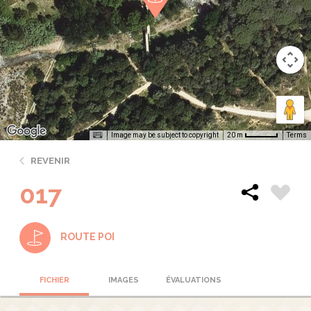
Image may be subject to copyright
Terms
20 m
REVENIR
017
ROUTE POI
FICHIER
IMAGES
ÉVALUATIONS