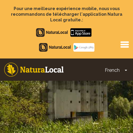
Aller
au
Pour une meilleure expérience mobile, nous vous
contenu
recommandons de télécharger l'application Natura
principal
Local gratuite.:
Apple
store
Google
Play
French
To
Main
navigation