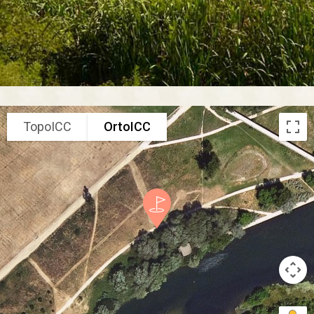
TopoICC
OrtoICC