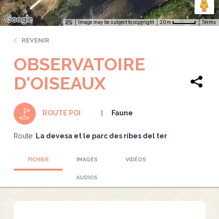
Image may be subject to copyright
Terms
20 m
REVENIR
OBSERVATOIRE
D'OISEAUX
Faune
ROUTE POI
Route:
La devesa et le parc des ribes del ter
FICHIER
IMAGES
VIDÉOS
AUDIOS