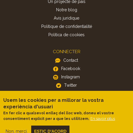
Un projecte de país
Notre blog
Avis juridique
Politique de confidentialité
Politica de cookies
CONNECTER
Contact
Facebook
Instagram
Twitter
Usem les cookies per a millorar la vostra
APP
experiència d'usuari
iOS
En fer clic a qualsevol enllaç del lloc web, doneu el vostre
En savoir plus
consentiment explícit per a que les utilitzem.
Android
Non, merci.
ESTIC D'ACORD