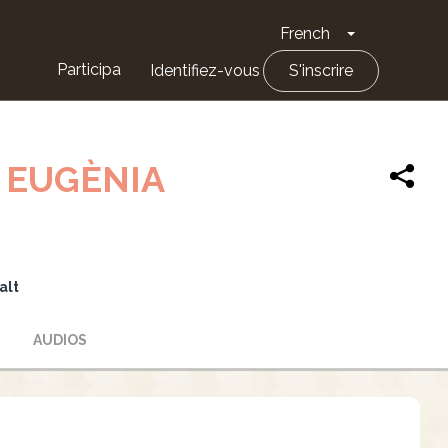
French
Toggle Drop
Participa
Identifiez-vous
S'inscrire
 EUGÈNIA
alt
AUDIOS