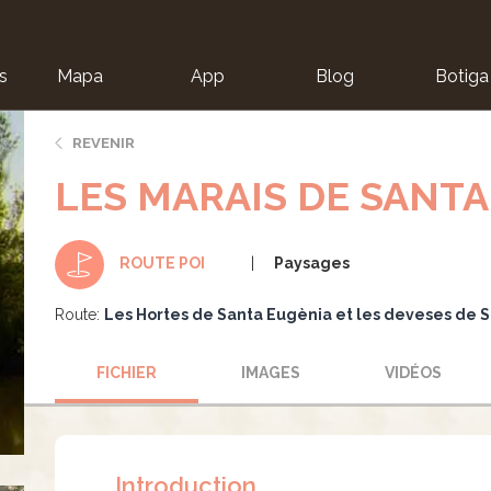
s
Mapa
App
Blog
Botiga
ion
REVENIR
LES MARAIS DE SANTA
Paysages
ROUTE POI
Route:
Les Hortes de Santa Eugènia et les deveses de S
FICHIER
IMAGES
VIDÉOS
Introduction