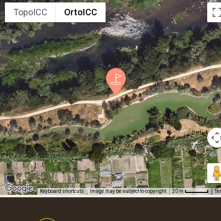
TopoICC
OrtoICC
Keyboard shortcuts
Image may be subject to copyright
Te
20 m
Footer