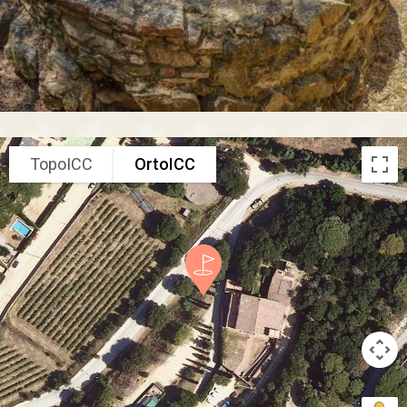
TopoICC
OrtoICC