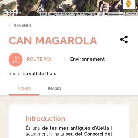
Image may be subject to copyright
Terms
20 m
REVENIR
CAN MAGAROLA
Environnement
ROUTE POI
Route:
La vall de Rials
FICHIER
IMAGES
Introduction
És una
de les més antigues d'Alella
i
actualment hi ha la
seu del Consorci del