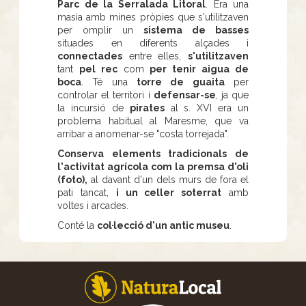
Parc de la Serralada Litoral
. Era una
masia amb mines pròpies que s'utilitzaven
per omplir un
sistema de basses
situades en diferents alçades i
connectades
entre elles,
s'utilitzaven
tant
pel rec
com
per tenir aigua de
boca
. Té una
torre de guaita
per
controlar el territori i
defensar-se
, ja que
la incursió de
pirates
al s. XVI era un
problema habitual al Maresme, que va
arribar a anomenar-se "costa torrejada".
Conserva elements tradicionals de
l'activitat agrícola com la premsa d'oli
(foto),
al davant d'un dels murs de fora el
pati tancat,
i un celler soterrat
amb
voltes i arcades.
Conté la
col·lecció d'un antic museu
.