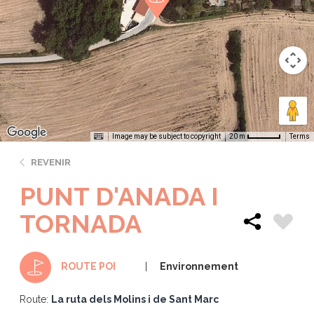
Image may be subject to copyright
Terms
20 m
REVENIR
PUNT D'ANADA I
TORNADA
Environnement
ROUTE POI
Route:
La ruta dels Molins i de Sant Marc