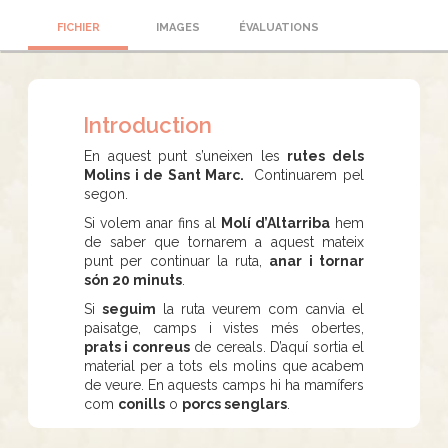
FICHIER
IMAGES
ÉVALUATIONS
Introduction
En aquest punt s’uneixen les
rutes dels
Molins i de Sant Marc.
Continuarem pel
segon.
Si volem anar fins al
Molí d’Altarriba
hem
de saber que tornarem a aquest mateix
punt per continuar la ruta,
anar i tornar
són 20 minuts
.
Si
seguim
la ruta veurem com canvia el
paisatge, camps i vistes més obertes,
prats i conreus
de cereals. D’aquí sortia el
material per a tots els molins que acabem
de veure. En aquests camps hi ha mamífers
com
conills
o
porcs senglars
.