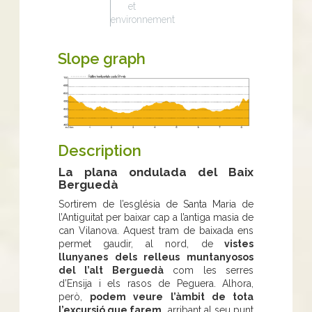
et
environnement
Slope graph
Description
La plana ondulada del Baix
Berguedà
Sortirem de l’església de Santa Maria de
l’Antiguitat per baixar cap a l’antiga masia de
can Vilanova. Aquest tram de baixada ens
permet gaudir, al nord, de
vistes
llunyanes dels relleus muntanyosos
del l’alt Berguedà
com les serres
d’Ensija i els rasos de Peguera. Alhora,
però,
podem veure l’àmbit de tota
l’excursió que farem,
arribant al seu punt