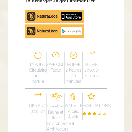
Téléchargez-la gratuitement ici:
Apple
store
Google
Play
TYPOLOGY
DIFFICULTÉ
DURÉE
SLOPE
Circulaire
Facile
2 heures
200.00
anti-
20
meters
horaire
minutes
DISTANCE
ACTIVITÉ
ÉVALUATIONS
THÈME
8.20 km
À pied
Faune et
À vélo
flore
Environnement
Architecture