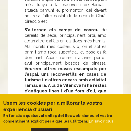
més llunyà a la masoveria de Barbats,
situada damunt el promontori del davant
nostre a l’altre costat de la riera de Clarà,
direcció est.
S’alternen els camps de conreu
de
cereals de secà, principalment ordi, amb
algun altre d’alfals en els llocs més humits.
Als indrets més costeruts o, on el sòl és
prim i amb roca superficial, el bosc es fa
dominant. Abans roures i alzines pertot,
avui principalment boscos de pinassa.
Veurem altres masos escampats per
l’espai, uns reconvertits en cases de
turisme i d’altres encara amb activitat
ramadera. A la de Vilanova hi ha restes
d’antigues tines i d'un forn d’oli, que
val la pena conèixer.
Usem les cookies per a millorar la vostra
Travessant aquestes pinedes amb boix i
experiència d'usuari
sotabosc pasturat, baixem al costat de
la
riera de Clarà on trobarem un nou
En fer clic a qualsevol enllaç del lloc web, doneu el vostre
En savoir plus
ambient amb vegetació de ribera com
consentiment explícit per a que les utilitzem.
els verns,
pollancres, roures i algun auró