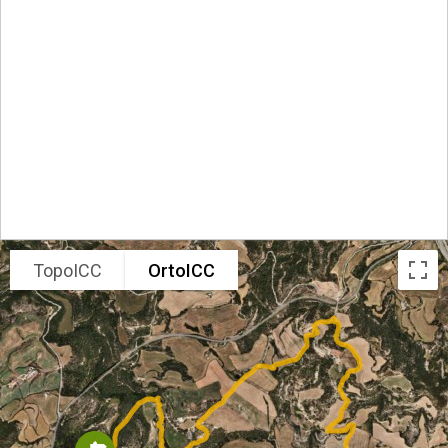
TopoICC
OrtoICC