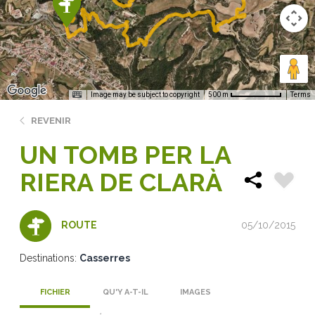
Image may be subject to copyright
Terms
500 m
REVENIR
UN TOMB PER LA
RIERA DE CLARÀ
05/10/2015
ROUTE
Destinations:
Casserres
FICHIER
QU'Y A-T-IL
IMAGES