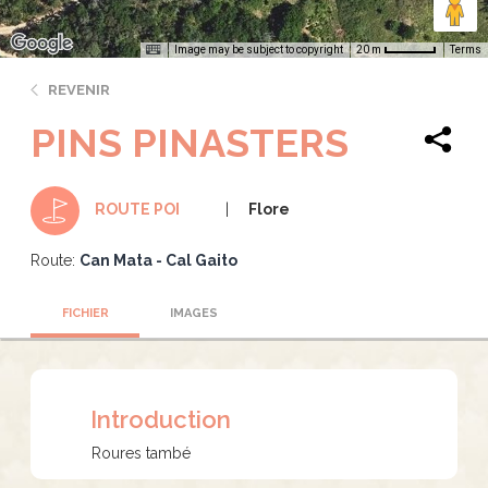
Image may be subject to copyright
Terms
20 m
REVENIR
PINS PINASTERS
Flore
ROUTE POI
Route:
Can Mata - Cal Gaito
FICHIER
IMAGES
Introduction
Roures també