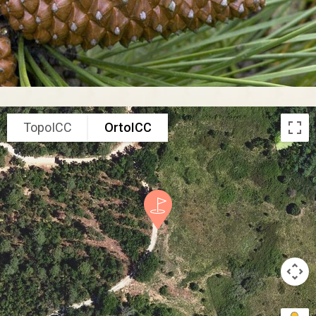
TopoICC
OrtoICC