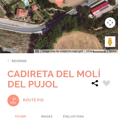
Image may be subject to copyright
Terms
20 m
REVENIR
CADIRETA DEL MOLÍ
DEL PUJOL
ROUTE POI
FICHIER
IMAGES
ÉVALUATIONS