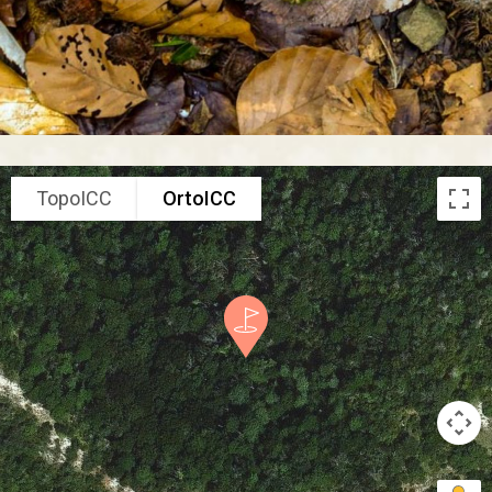
TopoICC
OrtoICC