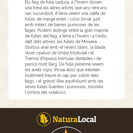
Els faig de fulla caduca, a l'hivern donen
una treva als altres arbres que any rere any
van sucumbint. A terra veiem una catifa de
fulles de marge enter i color torrat, junt
amb milers de baines punxoses de les
fages. Podem distingir entre la gran majoria
de fulles del faig, a terra a l'hivern i a l'estiu
dalt dels arbres, les fulles de Moixera
(Sorbus aria) amb el revers blanc, la blada
(Acer opalus) de limbe trilobulat i el
Trèmol (Populus tremula) dentades i de
pecíol molt llarg. De fulla perenne veiem
els avets rojos (Picea abis) que intenten
inútilment treure el cap per sobre dels
faigs, i el grèvol (Ilex aquifolium) amb les
seves fulles lluentes i punxoses, resisteix
l'ombra del sotabosc.