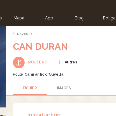
s
Mapa
App
Blog
Botiga
ion
REVENIR
CAN DURAN
Autres
ROUTE POI
Route:
Camí antic d'Olivella
FICHIER
IMAGES
Introduction