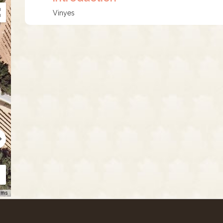
Vinyes
rms