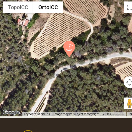
TopoICC
OrtoICC
Keyboard shortcuts
Image may be subject to copyright
Te
20 m
Footer