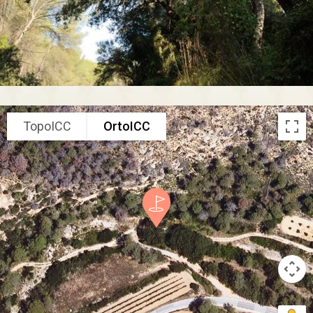
TopoICC
OrtoICC