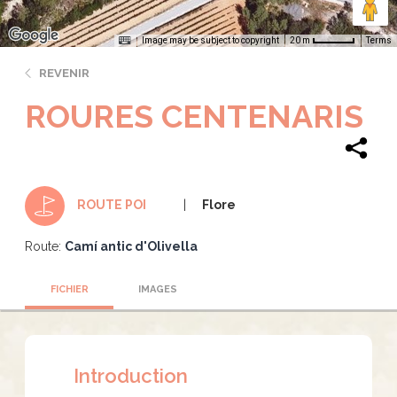
Image may be subject to copyright
Terms
20 m
REVENIR
ROURES CENTENARIS
Flore
ROUTE POI
Route:
Camí antic d'Olivella
FICHIER
IMAGES
Introduction