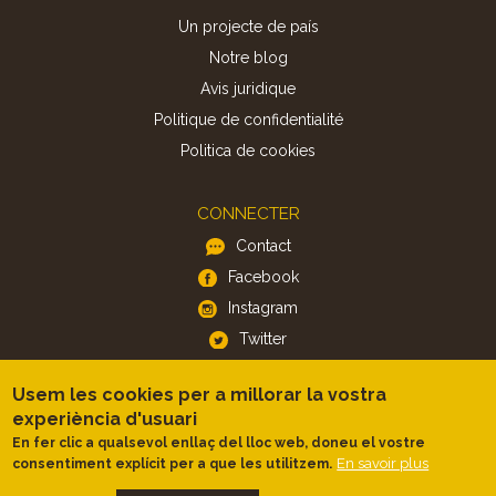
Un projecte de país
Notre blog
Avis juridique
Politique de confidentialité
Politica de cookies
CONNECTER
Contact
Facebook
Instagram
Twitter
Usem les cookies per a millorar la vostra
APP
experiència d'usuari
iOS
En fer clic a qualsevol enllaç del lloc web, doneu el vostre
En savoir plus
consentiment explícit per a que les utilitzem.
Android