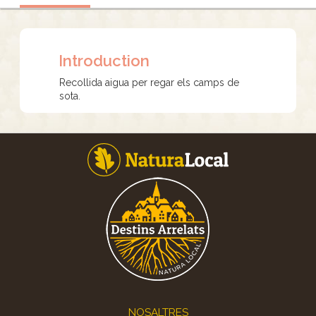
Introduction
Recollida aigua per regar els camps de
sota.
Footer
NOSALTRES