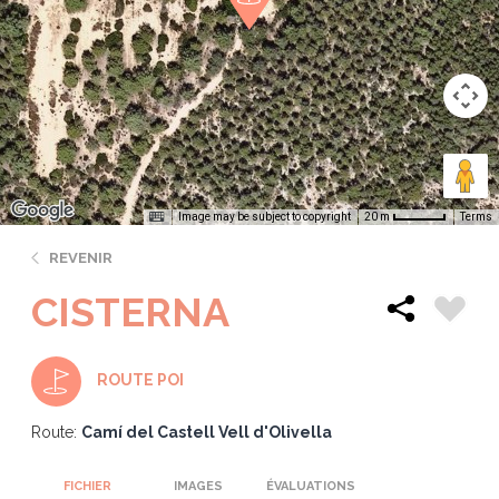
Image may be subject to copyright
Terms
20 m
REVENIR
CISTERNA
ROUTE POI
Route:
Camí del Castell Vell d'Olivella
FICHIER
IMAGES
ÉVALUATIONS