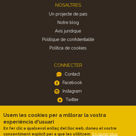
Footer
NOSALTRES
Un projecte de país
Notre blog
Avis juridique
Politique de confidentialité
Politica de cookies
CONNECTER
Contact
Facebook
Instagram
Twitter
Usem les cookies per a millorar la vostra
APP
experiència d'usuari
iOS
En fer clic a qualsevol enllaç del lloc web, doneu el vostre
Android
En savoir plus
consentiment explícit per a que les utilitzem.