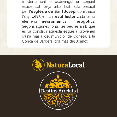
modernament ha esdevingut un conjunt
residencial força urbanitzat. Està presidit
per l'
església de Sant Josep
, construïda
l'any
1985
en un
estil historicista
amb
elements
neoromànics
i
neogòtics
.
Segons algunes fonts, les pedres amb que
es va construir aquesta església provenen
d'una masia del municipi de Conesa, a la
Conca de Barberà, dita mas del Joanot.