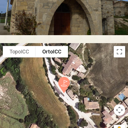
TopoICC
OrtoICC