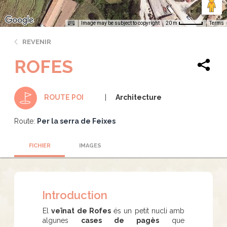
Image may be subject to copyright
Terms
20 m
REVENIR
ROFES
Architecture
ROUTE POI
Route:
Per la serra de Feixes
FICHIER
IMAGES
Introduction
El
veïnat de Rofes
és un petit nucli amb
algunes
cases de pagès
que