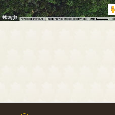
Keyboard shortcuts
Image may be subject to copyright
Te
20 m
Footer