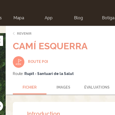
s
Mapa
App
Blog
Botiga
ion
REVENIR
CAMÍ ESQUERRA
ROUTE POI
Route:
Rupit - Santuari de la Salut
FICHIER
IMAGES
ÉVALUATIONS
Introduction