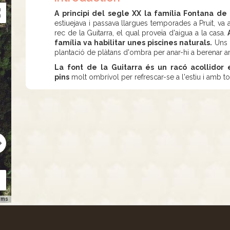
A principi del segle XX la família Fontana de
estiuejava i passava llargues temporades a Pruit, va a
rec de la Guitarra, el qual proveïa d'aigua a la casa.
A
família va habilitar unes piscines naturals.
Uns a
plantació de plàtans d'ombra per anar-hi a berenar am
La font de la Guitarra és un racó acollidor 
pins
molt ombrívol per refrescar-se a l'estiu i amb to
rms