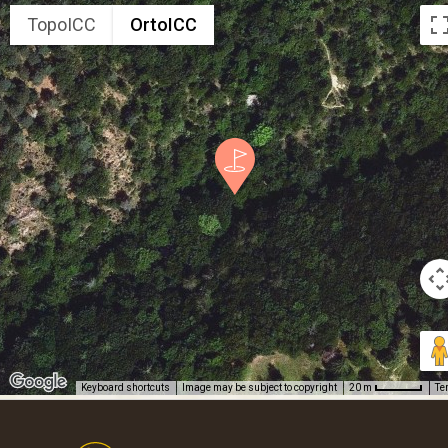
TopoICC
OrtoICC
Keyboard shortcuts
Image may be subject to copyright
Te
20 m
Footer