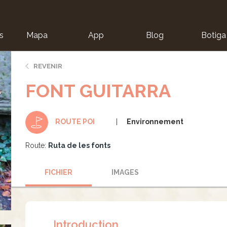
s
Mapa
App
Blog
Botiga
ion
REVENIR
FONT GUITARRA
Environnement
ROUTE POI
Route:
Ruta de les fonts
FICHIER
IMAGES
Introduction