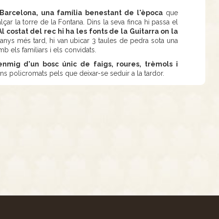
 Barcelona, una família benestant de l'època
que
lçar la torre de la Fontana. Dins la seva finca hi passa el
l costat del rec hi ha les fonts de la Guitarra on la
nys més tard, hi van ubicar 3 taules de pedra sota una
b els familiars i els convidats.
enmig d'un bosc únic de faigs, roures, trèmols i
ns policromats pels que deixar-se seduir a la tardor.