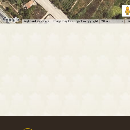
Keyboard shortcuts
Image may be subject to copyright
Te
20 m
Footer