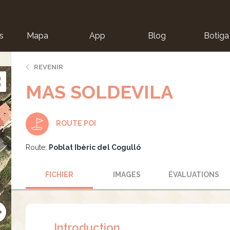
s
Mapa
App
Blog
Botiga
ion
REVENIR
MAS SOLDEVILA
ROUTE POI
Route:
Poblat Ibèric del Cogulló
FICHIER
IMAGES
ÉVALUATIONS
Introduction