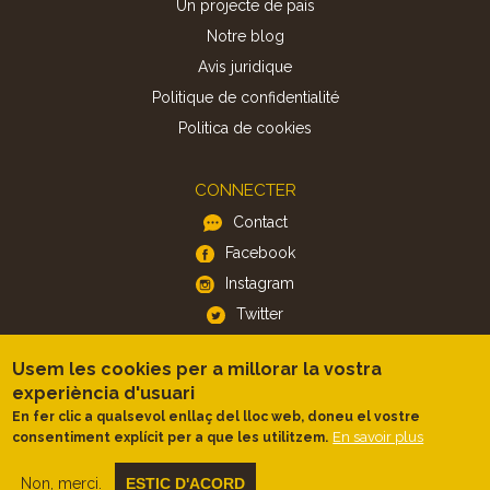
Un projecte de país
Notre blog
Avis juridique
Politique de confidentialité
Politica de cookies
CONNECTER
Contact
Facebook
Instagram
Twitter
Usem les cookies per a millorar la vostra
APP
experiència d'usuari
iOS
En fer clic a qualsevol enllaç del lloc web, doneu el vostre
En savoir plus
consentiment explícit per a que les utilitzem.
Android
Non, merci.
ESTIC D'ACORD