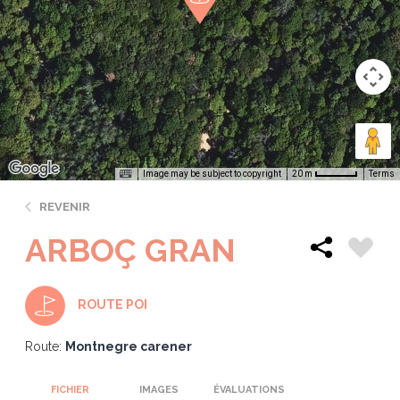
Image may be subject to copyright
Terms
20 m
REVENIR
ARBOÇ GRAN
ROUTE POI
Route:
Montnegre carener
FICHIER
IMAGES
ÉVALUATIONS