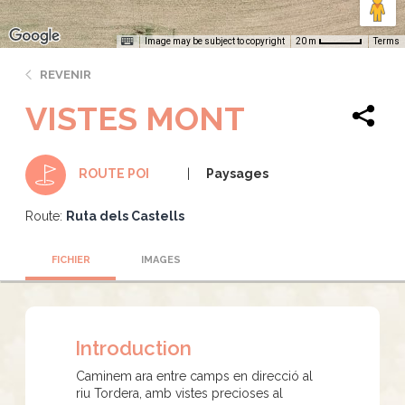
Image may be subject to copyright
Terms
20 m
REVENIR
VISTES MONT
Paysages
ROUTE POI
Route:
Ruta dels Castells
FICHIER
IMAGES
Introduction
Caminem ara entre camps en direcció al
riu Tordera, amb vistes precioses al