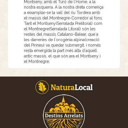
Montseny, amb el Turó de l´Home, a la
nostra esquerra. A la nostra dreta comença
a eixamplar-se la vall del riu Tordera amb
el massís del Montnegre-Corredor al fons.
Tant el Montseny(Serralada Prelitoral) com
el Montnegre(Serralada Litoral) són les
restes del massís Catalano-Balear, que a
les darreries de l´orogènia alpina(creació
del Pirineu) va quedar submergit, i només
resta emergida la part més alta d´aquell
antic massís, el que són ara el Montseny i
el Montnegre.