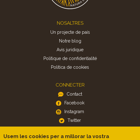
Footer
NOSALTRES
Un projecte de país
Notre blog
Avis juridique
Politique de confidentialité
Politica de cookies
CONNECTER
Contact
Facebook
Instagram
Twitter
Usem les cookies per a millorar la vostra
APP