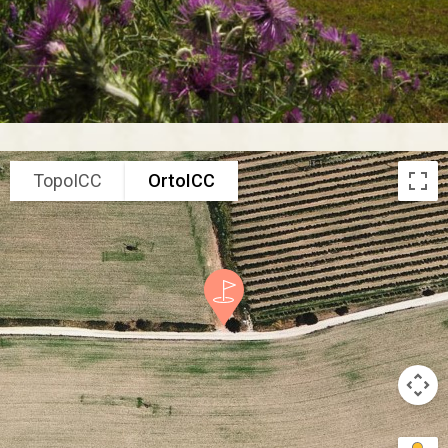
TopoICC
OrtoICC