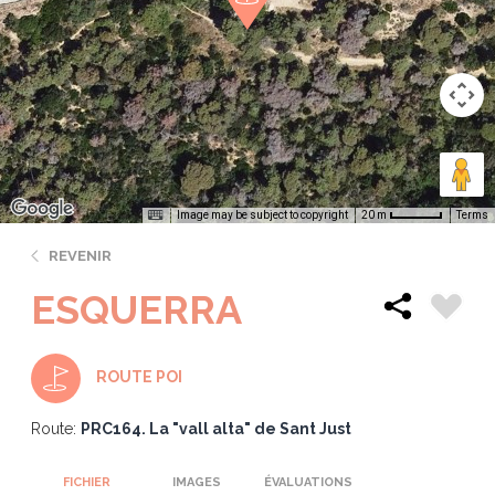
Image may be subject to copyright
Terms
20 m
REVENIR
ESQUERRA
ROUTE POI
Route:
PRC164. La "vall alta" de Sant Just
FICHIER
IMAGES
ÉVALUATIONS