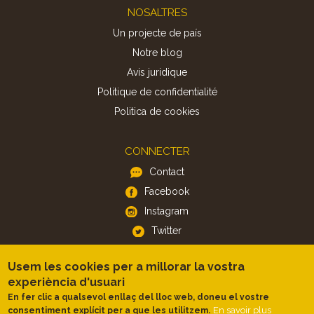
Footer
NOSALTRES
Un projecte de país
Notre blog
Avis juridique
Politique de confidentialité
Politica de cookies
CONNECTER
Contact
Facebook
Instagram
Twitter
Usem les cookies per a millorar la vostra
APP
experiència d'usuari
iOS
En fer clic a qualsevol enllaç del lloc web, doneu el vostre
Android
En savoir plus
consentiment explícit per a que les utilitzem.