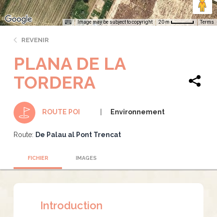
Image may be subject to copyright
Terms
20 m
REVENIR
PLANA DE LA
TORDERA
Environnement
ROUTE POI
Route:
De Palau al Pont Trencat
FICHIER
IMAGES
Introduction