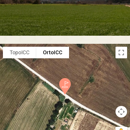
TopoICC
OrtoICC