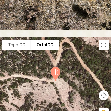
TopoICC
OrtoICC