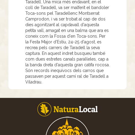
Taradell. Una mica més endavant, en el
coll de Taradell, va ser malferit el bandoler
Toca-sons pel Taradellenc Montserrat
Camprodon, i va ser trobat al cap de dos
dies agonitzant al capdavall d'aquesta
petita vall, amagat en una balma que ara es
coneix com la Fossa d'en Toca-sons. Per
la Festa Major d'Estiu, 24-25 d'agost, es
recrea pels carrers de Taradell la seva
captura. En aquest indret busqueu també
com dues estretes canals paral·leles, cap a
la banda dreta d'aquesta gran catifa rocosa.
Són records inequívocs dels carros que
passaven per aquest camí ral de Taradell a
Viladrau.