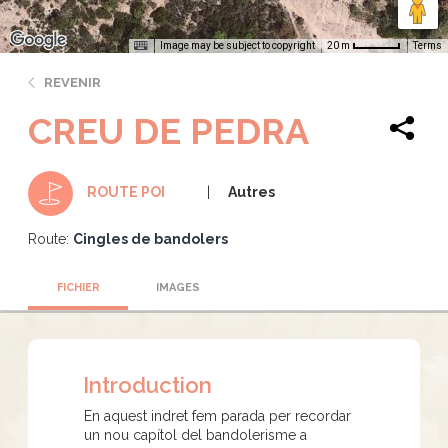
Image may be subject to copyright
Terms
20 m
REVENIR
CREU DE PEDRA
Autres
ROUTE POI
Route:
Cingles de bandolers
FICHIER
IMAGES
Introduction
En aquest indret fem parada per recordar
un nou capítol del bandolerisme a