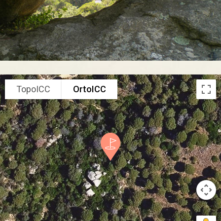
TopoICC
OrtoICC