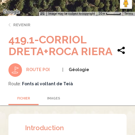
Image may be subject to copyright
Terms
20 m
REVENIR
419.1-CORRIOL
DRETA+ROCA RIERA
Géologie
ROUTE POI
Route:
Fonts al voltant de Teià
FICHIER
IMAGES
Introduction