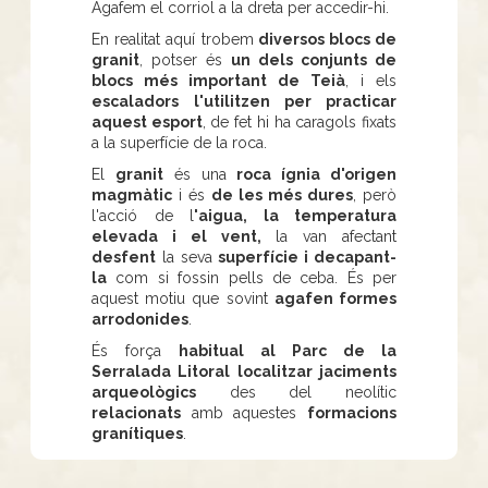
Agafem el corriol a la dreta per accedir-hi.
En realitat aquí trobem
diversos blocs de
granit
, potser és
un dels conjunts de
blocs més important de Teià
, i els
escaladors
l'utilitzen per practicar
aquest esport
, de fet hi ha caragols fixats
a la superfície de la roca.
El
granit
és una
roca ígnia d'origen
magmàtic
i és
de les més dures
, però
l'acció de l
'aigua, la temperatura
elevada i el vent,
la van afectant
desfent
la seva
superfície i decapant-
la
com si fossin pells de ceba. És per
aquest motiu que sovint
agafen formes
arrodonides
.
És força
habitual al Parc de la
Serralada Litoral
localitzar jaciments
arqueològics
des del neolític
relacionats
amb aquestes
formacions
granítiques
.