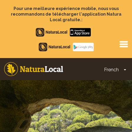
Aller
au
Pour une meilleure expérience mobile, nous vous
contenu
recommandons de télécharger l'application Natura
principal
Local gratuite.:
Apple
store
Google
Play
French
To
Main
navigation