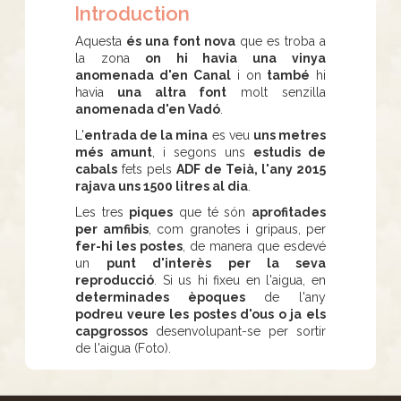
Introduction
Aquesta
és una font nova
que es troba a
la zona
on hi havia una vinya
anomenada d'en Canal
i on
també
hi
havia
una altra font
molt senzilla
anomenada d'en Vadó
.
L'
entrada de la mina
es veu
uns metres
més amunt
, i segons uns
estudis de
cabals
fets pels
ADF de Teià, l'any 2015
rajava uns 1500 litres al dia
.
Les tres
piques
que té són
aprofitades
per amfibis
, com granotes i gripaus, per
fer-hi les postes
, de manera que esdevé
un
punt d'interès per la seva
reproducció
. Si us hi fixeu en l'aigua, en
determinades èpoques
de l'any
podreu veure les postes d'ous o ja els
capgrossos
desenvolupant-se per sortir
de l'aigua (Foto).