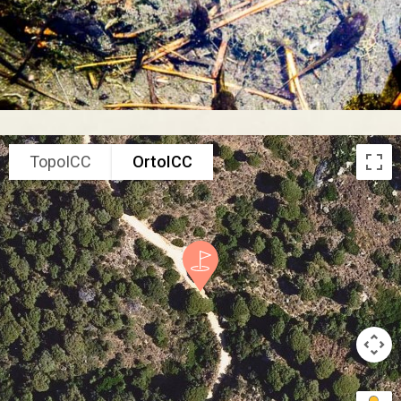
TopoICC
OrtoICC