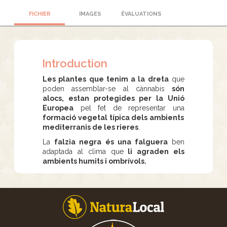
FICHIER
IMAGES
ÉVALUATIONS
Introduction
Les plantes que tenim a la dreta
que
poden assemblar-se al cànnabis
són
alocs, estan protegides per la Unió
Europea
pel fet de representar una
formació vegetal típica dels ambients
mediterranis de les rieres
.
La
falzia negra és una falguera
ben
adaptada al clima que
li agraden els
ambients humits i ombrívols.