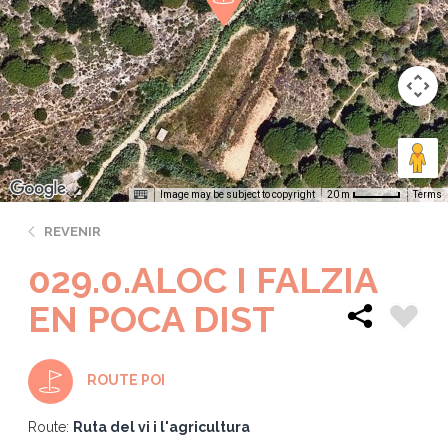
Image may be subject to copyright
Terms
20 m
REVENIR
029.0.ALOC I FALZIA
EN POCA DIST
ROUTE POI
Route:
Ruta del vi i l'agricultura