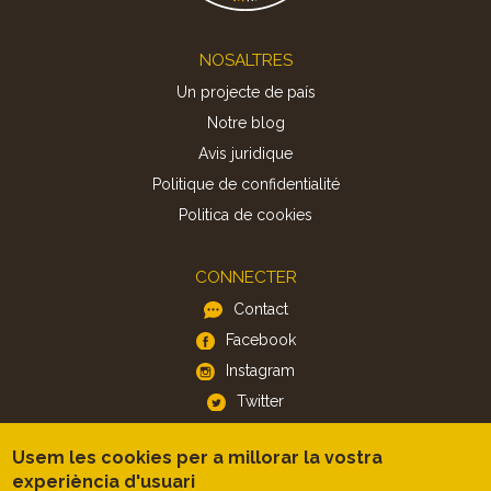
Footer
NOSALTRES
Un projecte de país
Notre blog
Avis juridique
Politique de confidentialité
Politica de cookies
CONNECTER
Contact
Facebook
Instagram
Twitter
Usem les cookies per a millorar la vostra
APP
experiència d'usuari