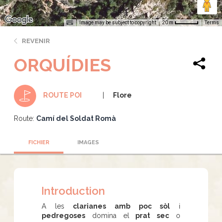
Image may be subject to copyright
Terms
20 m
REVENIR
ORQUÍDIES
Flore
ROUTE POI
Route:
Camí del Soldat Romà
FICHIER
IMAGES
Introduction
A les
clarianes amb poc sòl
i
pedregoses
domina el
prat sec
o