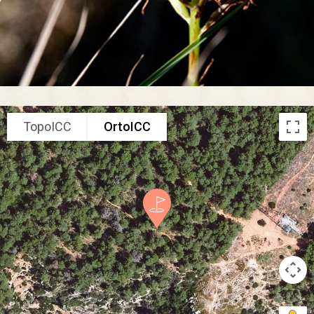
TopoICC
OrtoICC