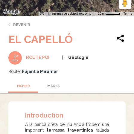
Image may be subject to copyright
Terms
20 m
REVENIR
EL CAPELLÓ
Géologie
ROUTE POI
Route:
Pujant a Miramar
FICHIER
IMAGES
Introduction
A la banda dreta del riu Anoia trobem una
imponent
terrassa travertínica
tallada