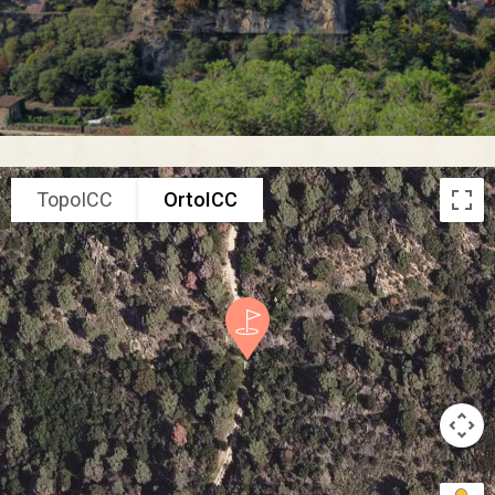
TopoICC
OrtoICC