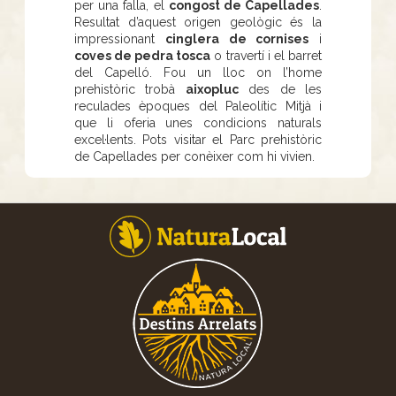
per una falla, el
congost de Capellades
.
Resultat d’aquest origen geològic és la
impressionant
cinglera de cornises
i
coves de pedra tosca
o travertí i el barret
del Capelló. Fou un lloc on l’home
prehistòric trobà
aixopluc
des de les
reculades èpoques del Paleolític Mitjà i
que li oferia unes condicions naturals
excel·lents. Pots visitar el Parc prehistòric
de Capellades per conèixer com hi vivien.