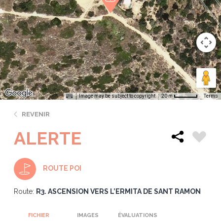
Image may be subject to copyright
Terms
20 m
REVENIR
ALERTE
ROUTE POI
Route:
R3. ASCENSION VERS L’ERMITA DE SANT RAMON
FICHIER
IMAGES
ÉVALUATIONS