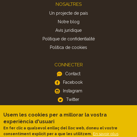
Footer
NOSALTRES
Un projecte de país
Notre blog
Avis juridique
Politique de confidentialité
Politica de cookies
CONNECTER
Contact
Facebook
Instagram
Twitter
Usem les cookies per a millorar la vostra
APP
experiència d'usuari
iOS
En fer clic a qualsevol enllaç del lloc web, doneu el vostre
En savoir plus
consentiment explícit per a que les utilitzem.
Android